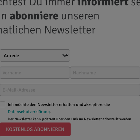
htest Du immer
informiert
se
Kosmetik &
Leben mit
Experten-Tipps
Pflege
Rosacea
nn
abonniere
unseren
atlichen Newsletter
ezepte
Ich möchte den Newsletter erhalten und akzeptiere die
Datenschutzerklärung
.
Der Newsletter kann jederzeit über den Link im Newsletter abbestellt werden.
KOSTENLOS ABONNIEREN