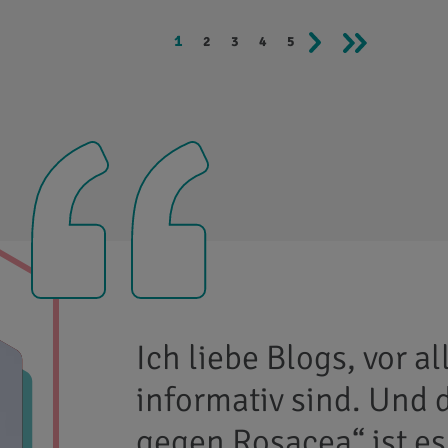
Previous
1
Next
2
3
4
5
Ich liebe Blogs, vor a
informativ sind. Und 
gegen Rosacea“ ist es!