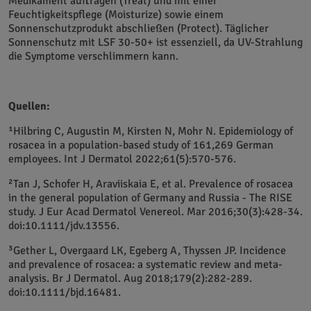
Medikament auftragen (Treat) und mit einer
Feuchtigkeitspflege (Moisturize) sowie einem
Sonnenschutzprodukt abschließen (Protect). Täglicher
Sonnenschutz mit LSF 30-50+ ist essenziell, da UV-Strahlung
die Symptome verschlimmern kann.
Quellen:
¹Hilbring C, Augustin M, Kirsten N, Mohr N. Epidemiology of
rosacea in a population-based study of 161,269 German
employees. Int J Dermatol 2022;61(5):570-576.
²Tan J, Schofer H, Araviiskaia E, et al. Prevalence of rosacea
in the general population of Germany and Russia - The RISE
study. J Eur Acad Dermatol Venereol. Mar 2016;30(3):428-34.
doi:10.1111/jdv.13556.
³Gether L, Overgaard LK, Egeberg A, Thyssen JP. Incidence
and prevalence of rosacea: a systematic review and meta-
analysis. Br J Dermatol. Aug 2018;179(2):282-289.
doi:10.1111/bjd.16481.