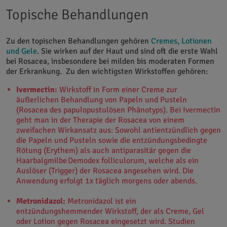
Topische
Behandlungen
Zu den topischen Behandlungen gehören
Cremes, Lotionen
und Gele
. Sie wirken auf der Haut und sind oft die erste Wahl
bei Rosacea, insbesondere bei milden bis moderaten Formen
der Erkrankung. Zu den wichtigsten Wirkstoffen gehören:
Ivermectin:
Wirkstoff in Form einer Creme zur
äußerlichen Behandlung von Papeln und Pusteln
(
Rosacea
des
papulopustulösen
Phänotyps). Bei Ivermectin
geht man in der Therapie der
Rosacea
von einem
zweifachen Wirkansatz aus: Sowohl antientzündlich gegen
die Papeln und Pusteln
sowie d
ie
entzündungsbe
dingte
Rötung (Erythem)
als auch antiparasitär gegen die
Haarbalgmilbe
Demodex
folliculorum
, welche als ein
Auslöser (Trigger) der
Rosacea
angesehen wird. Die
Anwendung erfolgt 1x täglich morgens oder abends.
Metronidazol:
Metronidazol ist ein
entzündungshemmender Wirkstoff, der als Creme, Gel
oder Lotion gegen Rosacea eingesetzt wird. Studien