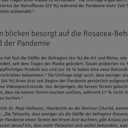
m das Tragen einer Maske zu vermeiden.¹ Die Umfrage ergab auch,
Viertel der Betroffenen (23 %) während der Pandemie mehr Zeit f
utine aufwendet.¹
n blicken besorgt auf die Rosacea-Be
d der Pandemie
s hat fast die Hälfte der Befragten (44 %) die Art und Weise, wie 
delt, seit dem Tragen der Maske geändert. Davon probierten 44 
gspflichtiges Produkt aus und nur 36 % haben eine neue Behandl
rschrieben bekommen.¹ Die Umfrage zeigt auch, dass weniger als 
 (46 %) ihren Arzt seit Beginn der Pandemie persönlich aufgesuc
ne Videosprechstunde. Von denjenigen, die keinen Termin gebuch
, dass sie keinen Termin buchen wollten, während 17 % nicht in
 zu buchen.¹
ntin Dr. Maja Hofmann, Hautärztin an der Berliner Charité, komme
: „Die Tatsache, dass weniger als die Hälfte der befragten Rosace
r Pandemie einen Termin bei ihrem Arzt buchten, gibt Anlass zur
utet darauf hin, dass mehr Patienten sich selbst behandeln, wa