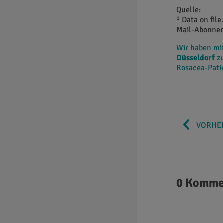
Quelle:
¹ Data on fil
Mail-Abonnen
Wir haben m
Düsseldorf
zu
Rosacea-Patie
VORHER
0 Komme