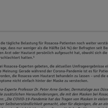
sken sind während der COVID-19-Pandemie für unsere Gesundh
 Neue Ergebnisse einer Online-Umfrage zeigen jedoch, dass Mens
ch das Tragen von Masken oftmals eine Verschlechterung ihrer 
die tägliche Belastung für Rosacea-Patienten noch weiter verst
rage, dass nur weniger als die Hälfte (46 %) der Befragten seit Be
n Arzt oder Hautarzt persönlich aufgesucht hat, obwohl sich die
schlechtert hatten.¹
ei Rosacea-Experten gebeten, die aktuellen Umfrageergebnisse e
ge Meinung: Gerade während der Corona-Pandemie ist es für Pati
orden, die Rosacea vom Hautarzt behandeln zu lassen – und die 
ptome nicht einfach hinter der Maske zu verstecken.
a-Experte Professor Dr. Peter Arne Gerber, Dermatologe aus Düss
die zusätzlichen Herausforderungen, die mit den Masken bei Rosa
n: „Die COVID-19-Pandemie hat das Tragen von Masken in vielen 
ner Selbstverständlichkeit gemacht, aber für diejenigen, die an ei