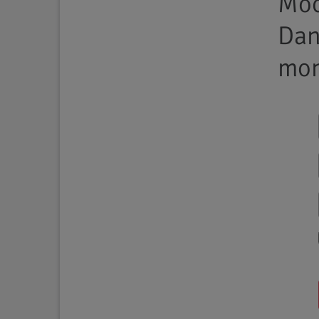
Möc
Da
mon
Rosacea-Fo
05.04.2021
Neue 
von M
Pande
Rosac