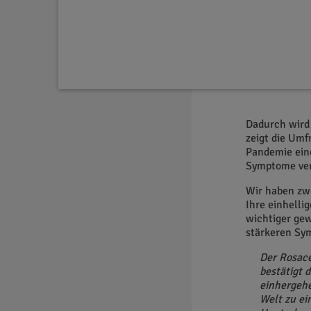
Atemschutzma
unerlässlich.
Rosacea* dur
erfahren.
Dadurch wird 
zeigt die Umf
Pandemie eine
Symptome ver
Wir haben zw
Ihre einhelli
wichtiger gew
stärkeren Sym
Der Rosace
bestätigt 
einhergehe
Welt zu ei