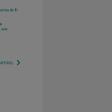
sacea.de
E-
s
, wie
ARTIKEL