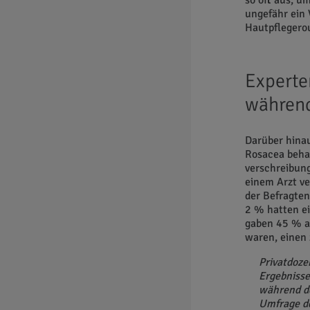
so oft aus, u
ungefähr ein 
Hautpflegero
Experte
währen
Darüber hinau
Rosacea behan
verschreibun
einem Arzt ve
der Befragten
2 % hatten ei
gaben 45 % an
waren, einen
Privatdoze
Ergebnisse
während de
Umfrage de