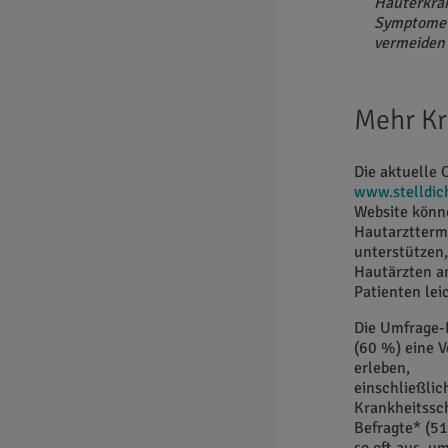
Hauterkran
Symptome h
vermeiden 
Mehr Kr
Die aktuelle
www.stelldic
Website könne
Hautarzttermi
unterstützen,
Hautärzten an
Patienten lei
Die Umfrage-E
(60 %) eine 
erleben,
einschließli
Krankheitssc
Befragte* (51