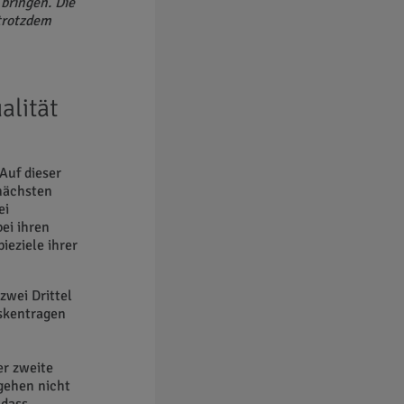
bringen. Die
trotzdem
alität
Auf dieser
 nächsten
ei
ei ihren
ieziele ihrer
zwei Drittel
skentragen
er zweite
gehen nicht