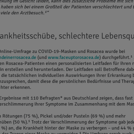
kung im Gesicht leiden, kann dies zusätzliche Probleme mit sich 
aben sich bei einem Großteil der Patienten verschlechtert und 
viele den Arztbesuch.¹“
ankheitsschübe, schlechtere Lebensqu
 Online-Umfrage zu COVID-19-Masken und Rosacea wurde bei
hdeinerrosacea.de
(und
www.faceuptorosacea.de
) durchgeführt.¹ 
n Rosacea-Patienten einen personalisierten Leitfaden für ihren
n erstellen und herunterladen. Der Leitfaden soll Betroffene dab
 die tatsächlichen individuellen Auswirkungen ihrer Erkrankung b
zusprechen, damit diese die persönlichen Bedürfnisse und Therap
chter erkennen.
rgebnisse mit 110 Befragten* aus Deutschland zeigen, dass fast 
Verschlimmerung ihrer Symptome im Zusammenhang mit dem Ma
ch Rötungen (75 %), Pickel und/oder Pusteln (69 %) und mehr
hüben (50 %).¹ Trotz der Verschlimmerung der Symptome gab jed
 %) an, die Krankheit hinter der Maske zu verbergen – und 44 % 