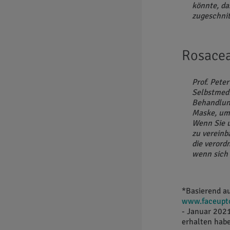
könnte, da
zugeschnit
Rosacea
Prof. Pete
Selbstmed
Behandlung
Maske, um 
Wenn Sie u
zu vereinb
die verord
wenn sich
*Basierend a
www.faceupt
- Januar 2021
erhalten habe