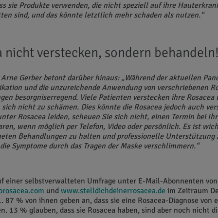
ss sie Produkte verwenden, die nicht speziell auf ihre Hauterkra
ten sind, und das könnte letztlich mehr schaden als nutzen.“
 nicht verstecken, sondern behandeln
r Arne Gerber betont darüber hinaus: „Während der aktuellen Pan
ikation und die unzureichende Anwendung von verschriebenen R
en besorgniserregend. Viele Patienten verstecken ihre Rosacea 
sich nicht zu schämen. Dies könnte die Rosacea jedoch auch ve
nter Rosacea leiden, scheuen Sie sich nicht, einen Termin bei I
aren, wenn möglich per Telefon, Video oder persönlich. Es ist wich
neten Behandlungen zu halten und professionelle Unterstützung 
 die Symptome durch das Tragen der Maske verschlimmern.“
uf einer selbstverwalteten Umfrage unter E-Mail-Abonnenten von
orosacea.com
und
www.stelldichdeinerrosacea.de
im Zeitraum D
. 87 % von ihnen geben an, dass sie eine Rosacea-Diagnose von 
n. 13 % glauben, dass sie Rosacea haben, sind aber noch nicht di