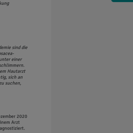
nkung
!
demie sind die
osacea-
unter einer
rschlimmern.
hrem Hautarzt
tig, sich an
zu suchen,
ezember 2020
einem Arzt
agnostiziert.