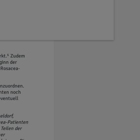
eit
chen mit
Symptome
ärkt.¹ Zudem
ginn der
 Rosacea-
inzuordnen.
enten noch
eventuell
eldorf,
cea-Patienten
Teilen der
ner