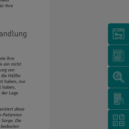
 dass
ür ihre
handlung
sie ihre
% ein nicht
ung von
die Hälfte
ht haben, nur
t haben,
 der Lage
ntiert diese
a-Patienten
 Sorge. Die
s bedeuten