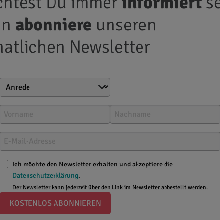
htest Du immer
informiert
se
nn
abonniere
unseren
atlichen Newsletter
rschung
Umfrageergebnisse:
Das Tra
Ich möchte den Newsletter erhalten und akzeptiere die
asken während der Corona-
Datenschutzerklärung
.
Der Newsletter kann jederzeit über den Link im Newsletter abbestellt werden.
mie kann die Hauterkrankun
KOSTENLOS ABONNIEREN
ea verschlimmern