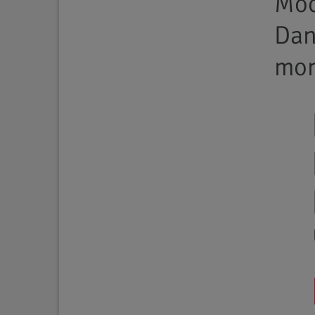
Möc
Da
mon
Allgemein
22.08.2016
SOS-T