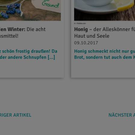
den Winter:
Die acht
Honig
– der Alleskönner f
smittel!
Haut und Seele
09.10.2017
z schön frostig draußen! Da
Honig schmeckt nicht nur g
 oder andere Schnupfen […]
Brot, sondern tut auch dem 
IGER ARTIKEL
NÄCHSTER 