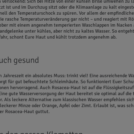
ch verlockend: Sich bei Hitze von einer kühlen Brise umwehen zu 
zt ist und im Durchzug sitzt oder die Klimaanlage zu kalt eingestel
ell den Temperaturschock zu spüren. Vor allem der empfindlich
die rasche Temperaturveränderung gar nicht – und reagiert mit R
ieber mit einem angenehm temperierten Waschlappen im Nacken 
andgelenke unter kühles, aber nicht zu kaltes Wasser. So entgeht
fahr, schont Eure Haut und kühlt trotzdem angenehm ab.
Euch gesund
 Jahreszeit ein absolutes Muss: trinkt viel! Eine ausreichende W
gt für gut befeuchtete Schleimhäute. So funktioniert Euer Schu
onen hervorragend. Auch Rosacea-Haut ist auf die Flüssigkeitszu
ine gute Wasserversorgung der Haut bereitet sie optimal auf die 
r. Als leckere Alternative zum klassischen Wasser empfehlen sich
leckerer Minze oder Orange, Apfel oder Zimt. Erlaubt ist, was s
er Rosacea-Haut guttut.