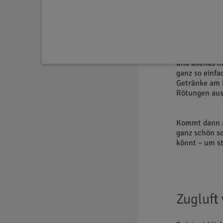
Somme
Für die meis
auf der Haut 
und abends mi
ganz so einf
Getränke am h
Rötungen aus
Kommt dann a
ganz schön sc
könnt – um st
Zugluft