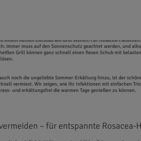
r – für weniger Rosacea-Sc
ten Menschen ist der Sommer die perfekte Jahreszeit – warme So
und im Gesicht spüren, den Tag am besten im Freibad oder am See
t einem kühlen Cocktail am Grill stehen. Für Rosacea-Patienten 
ach: immer muss auf den Sonnenschutz geachtet werden, und alko
eißen Grill können ganz schnell einen fiesen Schub mit belaste
lösen.
uch noch die ungeliebte Sommer-Erkältung hinzu, ist der schö
hnell vermiest. Wir zeigen, wie Ihr Infektionen mit einfachen Tri
ress- und erkältungsfrei die warmen Tage genießen zu können.
 vermeiden – für entspannte Rosacea-