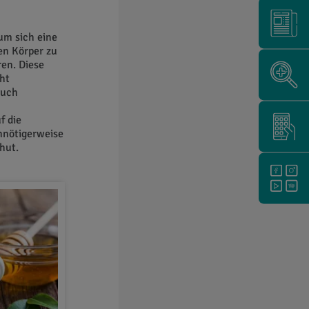
um sich eine
en Körper zu
en. Diese
ht
Auch
f die
unnötigerweise
hut.