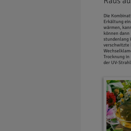
Raus au
Die Kombinati
Erkältung ei
wärmen, kann 
können dann 
stundenlang 
verschwitzte
Wechselklamot
Trocknung in 
der UV-Strahl