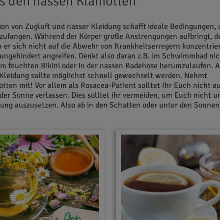
s den nassen Klamotten
on von Zugluft und nasser Kleidung schafft ideale Bedingungen, 
nzufangen. Während der Körper große Anstrengungen aufbringt, d
er sich nicht auf die Abwehr von Krankheitserregern konzentrier
ungehindert angreifen. Denkt also daran z.B. im Schwimmbad nic
im feuchten Bikini oder in der nassen Badehose herumzulaufen. 
 Kleidung sollte möglichst schnell gewechselt werden. Nehmt
ten mit! Vor allem als Rosacea-Patient solltet Ihr Euch nicht au
der Sonne verlassen. Dies solltet ihr vermeiden, um Euch nicht 
ung auszusetzen. Also ab in den Schatten oder unter den Sonnen