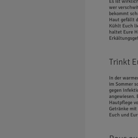
Es ist wirkli
wer verschwit
bekommt schn
Haut gefällt 
Kühlt Euch l
haltet Eure H
Erkältungsge
Trinkt 
In der warmen
im Sommer sor
gegen Infekti
angewiesen. E
Hautpflege vo
Getränke mit 
Euch und Eur