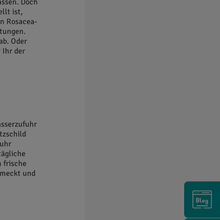
lassen. Doch
lt ist,
en Rosacea-
ötungen.
ab. Oder
 Ihr der
asserzufuhr
tzschild
fuhr
tägliche
 frische
chmeckt und