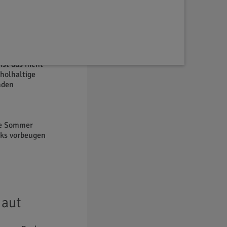
hübe
nnenstrahlen
 verbringen
ist das nicht
holhaltige
nden
ne Sommer
cks vorbeugen
Haut