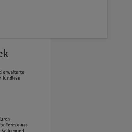
ck
d erweiterte
 für diese
durch
te Form eines
im Volksmund