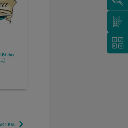
üßt das
[…]
ARTIKEL