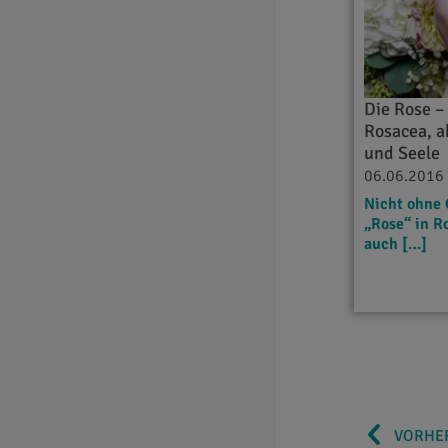
Die Rose –
Rosacea, a
und Seele
06.06.2016
Nicht ohne 
„Rose“ in R
auch […]
VORHER