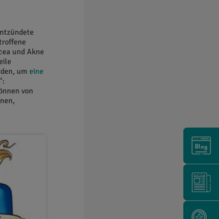
entzündete
troffene
acea und Akne
eile
erden, um
eine
“:
können von
rnen,