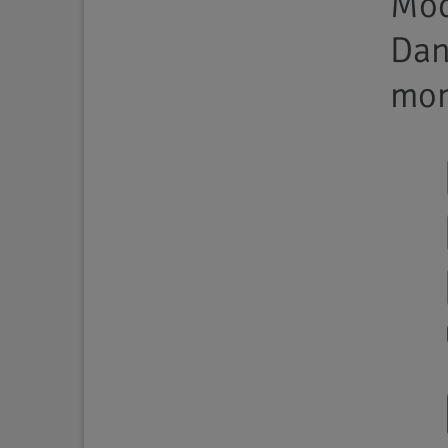
Möc
Da
mon