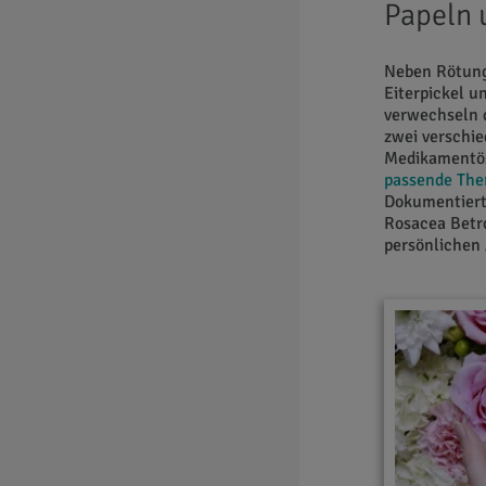
Papeln 
Neben Rötung
Eiterpickel u
verwechseln 
zwei verschie
Medikamentös
passende The
Dokumentiert
Rosacea Betro
persönlichen