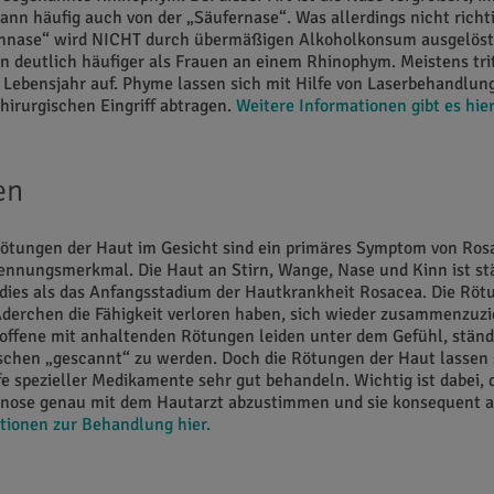
ann häufig auch von der „Säufernase“. Was allerdings nicht richti
ennase“ wird NICHT durch übermäßigen Alkoholkonsum ausgelöst
n deutlich häufiger als Frauen an einem Rhinophym. Meistens trit
Lebensjahr auf. Phyme lassen sich mit Hilfe von Laserbehandlun
hirurgischen Eingriff abtragen.
Weitere Informationen gibt es hier
en
ötungen der Haut im Gesicht sind ein primäres Symptom von Ros
ennungsmerkmal. Die Haut an Stirn, Wange, Nase und Kinn ist stä
 dies als das Anfangsstadium der Hautkrankheit Rosacea. Die Röt
 Äderchen die Fähigkeit verloren haben, sich wieder zusammenzuzi
offene mit anhaltenden Rötungen leiden unter dem Gefühl, ständ
chen „gescannt“ zu werden. Doch die Rötungen der Haut lassen s
fe spezieller Medikamente sehr gut behandeln. Wichtig ist dabei, 
gnose genau mit dem Hautarzt abzustimmen und sie konsequent
tionen zur Behandlung hier.