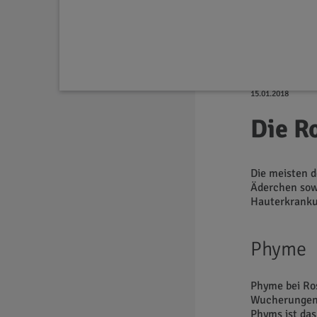
Medizinisch
15.01.2018
Die R
Die meisten 
Äderchen sow
Hauterkranku
Phyme
Phyme bei Ro
Wucherungen 
Phyms ist das