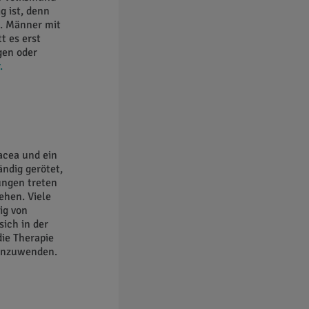
g ist, denn
. Männer mit
t es erst
gen oder
.
acea und ein
ndig gerötet,
ungen treten
ehen. Viele
ig von
ich in der
die Therapie
 anzuwenden.