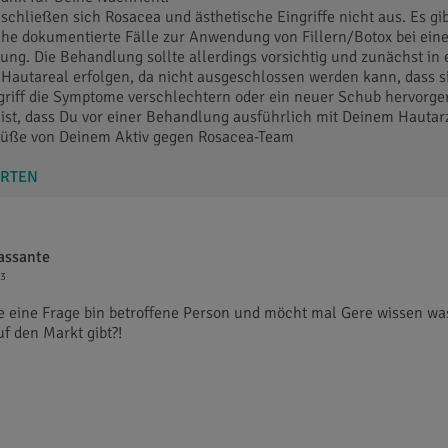
 schließen sich Rosacea und ästhetische Eingriffe nicht aus. Es gi
che dokumentierte Fälle zur Anwendung von Fillern/Botox bei ein
ung. Die Behandlung sollte allerdings vorsichtig und zunächst in
 Hautareal erfolgen, da nicht ausgeschlossen werden kann, dass s
griff die Symptome verschlechtern oder ein neuer Schub hervorge
 ist, dass Du vor einer Behandlung ausführlich mit Deinem Hautarz
rüße von Deinem Aktiv gegen Rosacea-Team
RTEN
assante
43
e eine Frage bin betroffene Person und möcht mal Gere wissen was
f den Markt gibt?!