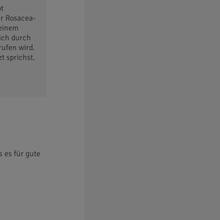
bt
er Rosacea-
 einem
ich durch
rufen wird.
t sprichst.
 es für gute