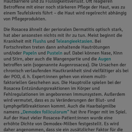
Hautbarriere und zu Flüssigkeitsverlust. Oft reagieren
Betroffene mit einer noch stärkeren Pflege der Haut, was zu
einem Teufelskreis führt – die Haut wird regelrecht abhängig
von Pflegeprodukten.
Die Rosacea ähnelt der perioralen Dermatitis optisch stark,
hat aber ansonsten nichts mit ihr zu tun. Meist beginnt die
Krankheit mit
Flushs
und
Teleangieektasien
. Bei
Fortschreiten treten dann anhaltende Hautrötungen
und/oder
Papeln
und
Pusteln
auf. Dabei können Nase, Kinn
und Stirn, aber auch die Wangenpartie und die
Augen
betroffen sein (sogenannte Augenrosacea). Die Ursachen der
chronisch verlaufenden Hautkrankheit sind vielfältiger als bei
der POD, d. h. Expert:innen gehen von einem multi-
faktoriellen Geschehen aus. Die Hauptrolle spielen bei der
Rosacea Entzündungsreaktionen im Körper und
Fehlregulationen im angeborenen Immunsystem. Außerdem
wird vermutet, dass es zu Veränderungen der Blut- und
Lymphgefäßreaktionen kommt. Auch die Haarbalgmilbe
namens
„Demodex folliculorum“
hat ihre Finger mit im Spiel.
Auf der Haut vieler Rosacea-Patient:innen wurde eine
erhöhte Dichte von Demodex-Milben festgestellt. Es wird
daher angenommen, dass sie ein zusätzlicher Faktor für die