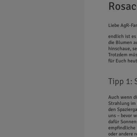
Rosac
Liebe AgR-Fa
endlich ist e
die Blumen au
hinschaue, se
Trotzdem müss
für Euch heut
Tipp 1:
Auch wenn die
Strahlung im 
den Spazierga
uns – bevor w
dafür Sonnens
empfindliche 
oder andere r