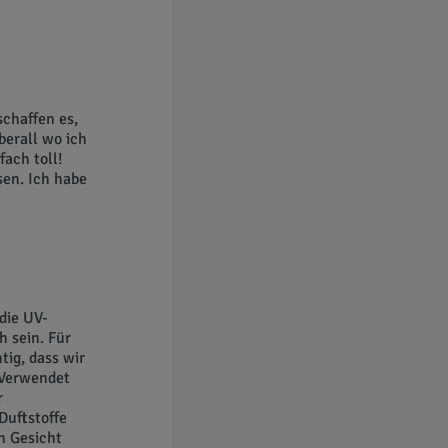
schaffen es,
berall wo ich
ach toll!
sen. Ich habe
die UV-
 sein. Für
tig, dass wir
 Verwendet
r
Duftstoffe
n Gesicht