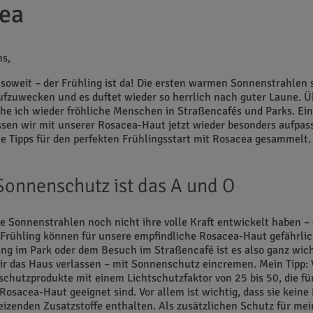
ea
ns,
s soweit – der Frühling ist da! Die ersten warmen Sonnenstrahlen 
fzuwecken und es duftet wieder so herrlich nach guter Laune. Ü
he ich wieder fröhliche Menschen in Straßencafés und Parks. Einf
en wir mit unserer Rosacea-Haut jetzt wieder besonders aufpas
e Tipps für den perfekten Frühlingsstart mit Rosacea gesammelt.
 Sonnenschutz ist das A und O
 Sonnenstrahlen noch nicht ihre volle Kraft entwickelt haben – 
Frühling können für unsere empfindliche Rosacea-Haut gefährlich
ng im Park oder dem Besuch im Straßencafé ist es also ganz wich
ir das Haus verlassen – mit Sonnenschutz eincremen. Mein Tipp:
chutzprodukte mit einem Lichtschutzfaktor von 25 bis 50, die fü
Rosacea-Haut geeignet sind. Vor allem ist wichtig, dass sie keine 
eizenden Zusatzstoffe enthalten. Als zusätzlichen Schutz für mei