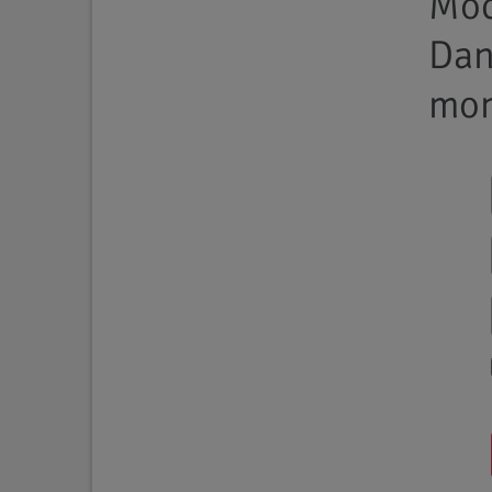
Möc
Da
mon