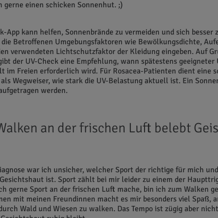
h gerne einen schicken Sonnenhut. ;)
k-App kann helfen, Sonnenbrände zu vermeiden und sich besser 
 die Betroffenen Umgebungsfaktoren wie Bewölkungsdichte, Auf
den verwendeten Lichtschutzfaktor der Kleidung eingeben. Auf G
gibt der UV-Check eine Empfehlung, wann spätestens geeigneter
t im Freien erforderlich wird. Für Rosacea-Patienten dient eine 
 als Wegweiser, wie stark die UV-Belastung aktuell ist. Ein Sonne
 aufgetragen werden.
Walken an der frischen Luft belebt Gei
iagnose war ich unsicher, welcher Sport der richtige für mich un
Gesichtshaut ist. Sport zählt bei mir leider zu einem der Haupttr
ch gerne Sport an der frischen Luft mache, bin ich zum Walken 
en mit meinen Freundinnen macht es mir besonders viel Spaß, a
durch Wald und Wiesen zu walken. Das Tempo ist zügig aber nicht