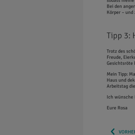
sodass meine 
Bei den ange
Körper – und 
Tipp 3:
Trotz des sch
Freude, Eierk
Gesichtsröte 
Mein Tipp: Ma
Haus und deko
Arbeitstag di
Ich wünsche 
Eure Rosa
VORHER