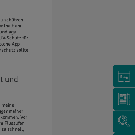
zu schützen.
enthalt am
rundlage
 UV-Schutz für
solche App
nschutz sollte
st und
d meine
igger meiner
gekommen. Vor
m Flussufer
 zu schnell,