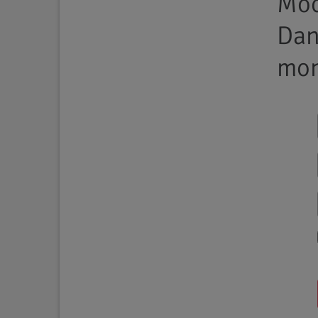
Möc
Da
mon