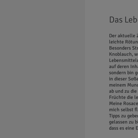
Das Leb
Der aktuelle 
leichte Rötun
Besonders Str
Knoblauch, w
Lebensmittelu
auf deren Inh
sondern bin g
in dieser Soß
meinem Mund
ab und zu die
Früchte die 
Meine Rosacea
mich selbst f
Tipps zu gebe
gelassen zu 
dass es eine 