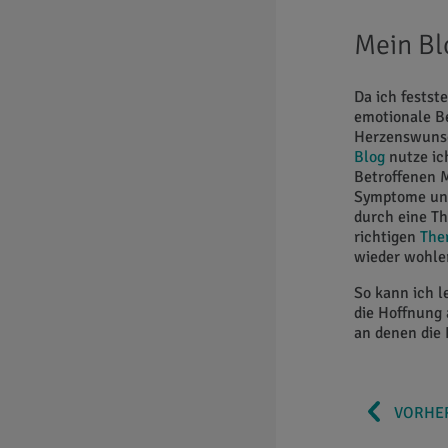
Mein Bl
Da ich festst
emotionale Be
Herzenswunsc
Blog
nutze i
Betroffenen 
Symptome und
durch eine Th
richtigen
The
wieder wohler
So kann ich l
die Hoffnung 
an denen die 
VORHER