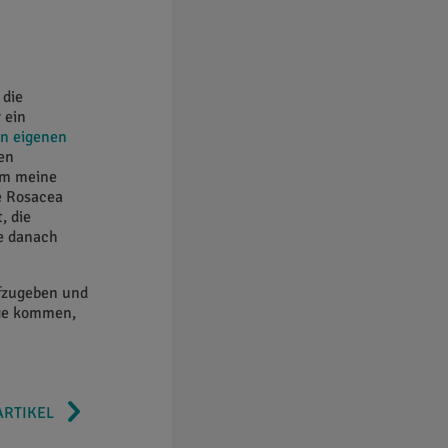
 die
 ein
n eigenen
en
rm meine
e Rosacea
, die
ie danach
ufzugeben und
age kommen,
ARTIKEL