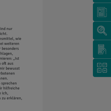
ind nur
icht.
nsmittel, wie
ei weiteren
r besonders
chlagen,
ieren: „Ist
 oft aus
mir bewusst
erbotenen
nnen.
o sprechen
r hilfreiche
 ich,
 zu erklären,