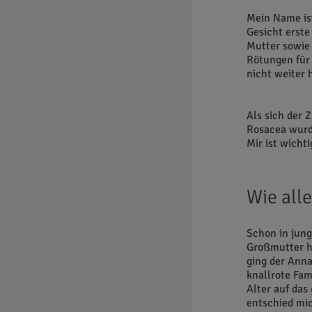
Mein Name ist
Gesicht erst
Mutter sowie
Rötungen für
nicht weiter h
Als sich der 
Rosacea wurd
Mir ist wichti
Wie all
Schon in jun
Großmutter ha
ging der Anna
knallrote Fam
Alter auf das
entschied mi