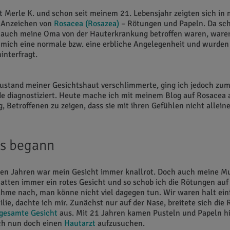
 Merle K. und schon seit meinem 21. Lebensjahr zeigten sich in
e Anzeichen von
Rosacea (Rosazea)
– Rötungen und Papeln. Da sc
 auch meine Oma von der Hauterkrankung betroffen waren, waren
 mich eine normale bzw. eine erbliche Angelegenheit und wurden
interfragt.
Zustand meiner Gesichtshaut verschlimmerte, ging ich jedoch zum
e diagnostiziert. Heute mache ich mit meinem Blog auf Rosacea
g, Betroffenen zu zeigen, dass sie mit ihren Gefühlen nicht alleine
es begann
gen Jahren war mein Gesicht immer knallrot. Doch auch meine M
tten immer ein rotes Gesicht und so schob ich die Rötungen auf
hme nach, man könne nicht viel dagegen tun. Wir waren halt ein
ilie, dachte ich mir. Zunächst nur auf der Nase, breitete sich die
gesamte Gesicht
aus. Mit 21 Jahren kamen Pusteln und Papeln h
ch nun doch einen
Hautarzt
aufzusuchen.