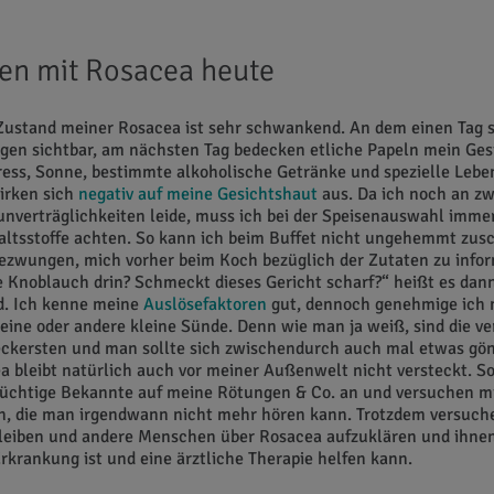
en mit Rosacea heute
Zustand meiner Rosacea ist sehr schwankend. An dem einen Tag s
gen sichtbar, am nächsten Tag bedecken etliche Papeln mein Ges
ess, Sonne, bestimmte alkoholische Getränke und spezielle Lebe
irken sich
negativ auf meine Gesichtshaut
aus. Da ich noch an zw
nverträglichkeiten leide, muss ich bei der Speisenauswahl imme
altsstoffe achten. So kann ich beim Buffet nicht ungehemmt zus
ezwungen, mich vorher beim Koch bezüglich der Zutaten zu inform
e Knoblauch drin? Schmeckt dieses Gericht scharf?“ heißt es dann
. Ich kenne meine
Auslösefaktoren
gut, dennoch genehmige ich 
 eine oder andere kleine Sünde. Denn wie man ja weiß, sind die v
leckersten und man sollte sich zwischendurch auch mal etwas gö
 bleibt natürlich auch vor meiner Außenwelt nicht versteckt. S
lüchtige Bekannte auf meine Rötungen & Co. an und versuchen mi
n, die man irgendwann nicht mehr hören kann. Trotzdem versuche
bleiben und andere Menschen über Rosacea aufzuklären und ihnen
Erkrankung ist und eine ärztliche Therapie helfen kann.