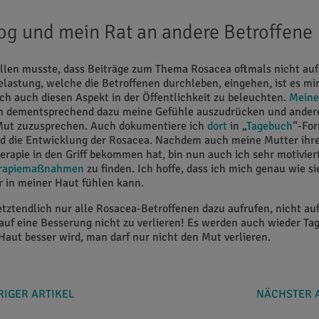
og und mein Rat an andere Betroffene
ellen musste, dass Beiträge zum Thema Rosacea oftmals nicht auf
lastung, welche die Betroffenen durchleben, eingehen, ist es mir
h auch diesen Aspekt in der Öffentlichkeit zu beleuchten.
Meine
ch dementsprechend dazu meine Gefühle auszudrücken und ander
Mut zuzusprechen. Auch dokumentiere ich
dort
in „
Tagebuch
“-Fo
 die Entwicklung der Rosacea. Nachdem auch meine Mutter ihr
erapie in den Griff bekommen hat, bin nun auch ich sehr motiviert
rapiemaßnahmen
zu finden. Ich hoffe, dass ich mich genau wie s
 in meiner Haut fühlen kann.
etztendlich nur alle Rosacea-Betroffenen dazu aufrufen, nicht a
auf eine Besserung nicht zu verlieren! Es werden auch wieder T
Haut besser wird, man darf nur nicht den Mut verlieren.
IGER ARTIKEL
NÄCHSTER 