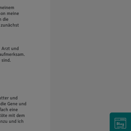
 meinem
hon meine
 die
 zunächst
 Arzt und
 aufmerksam.
 sind.
utter und
 die Gene und
fach eine
 Röte mit dem
inzu und ich