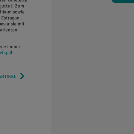
keren Omelette
 guttut! Zum
ilikum sowie
r Estragon
evor sie mit
atienten:
 wie immer
ch.pdf
ARTIKEL