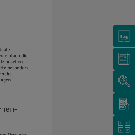
deale
zu einfach die
lz mischen.
ette besonders
manche
ungen
chen-