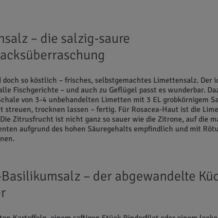
salz – die salzig-saure
acksüberraschung
 doch so köstlich – frisches, selbstgemachtes Limettensalz. Der i
 alle Fischgerichte – und auch zu Geflügel passt es wunderbar. Da
Schale von 3-4 unbehandelten Limetten mit 3 EL grobkörnigem Sa
tt streuen, trocknen lassen – fertig. Für Rosacea-Haut ist die Lim
 Die Zitrusfrucht ist nicht ganz so sauer wie die Zitrone, auf die 
enten aufgrund des hohen Säuregehalts empfindlich und mit Röt
nnen.
-Basilikumsalz – der abgewandelte Kü
er