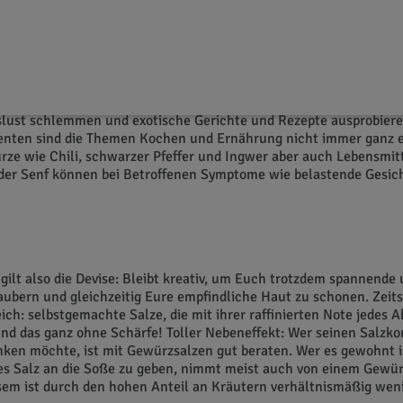
tgemachten Salze für ruhige
ea-Haut
lust schlemmen und exotische Gerichte und Rezepte ausprobiere
enten sind die Themen Kochen und Ernährung nicht immer ganz e
ze wie Chili, schwarzer Pfeffer und Ingwer aber auch Lebensmit
der Senf können bei Betroffenen Symptome wie belastende Gesic
ilt also die Devise: Bleibt kreativ, um Euch trotzdem spannende 
aubern und gleichzeitig Eure empfindliche Haut zu schonen. Zeit
eich: selbstgemachte Salze, die mit ihrer raffinierten Note jedes
und das ganz ohne Schärfe! Toller Nebeneffekt: Wer seinen Salzk
ken möchte, ist mit Gewürzsalzen gut beraten. Wer es gewohnt i
nes Salz an die Soße zu geben, nimmt meist auch von einem Gewür
sem ist durch den hohen Anteil an Kräutern verhältnismäßig weni