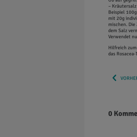
Ob auf gegril
– Kräutersal
Beispiel 100g
mit 20g indiv
mischen. Die 
dem Salz ver
Verwendet nur
Hilfreich zu
das Rosacea-
VORHER
0 Komme