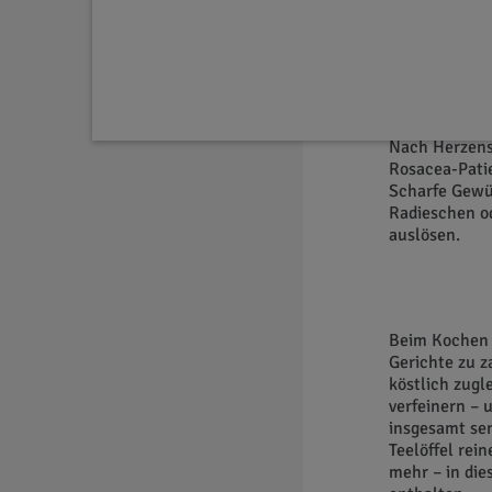
selbs
Rosac
Nach Herzens
Rosacea-Pati
Scharfe Gewür
Radieschen o
auslösen.
Beim Kochen g
Gerichte zu z
köstlich zugl
verfeinern – 
insgesamt sen
Teelöffel rei
mehr – in die