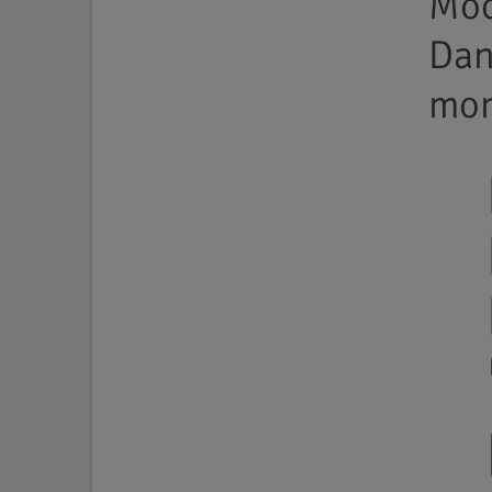
Möc
Da
mon
Ernährung 
10.10.2016
Ganz 