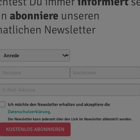
htest Du immer
informiert
se
nn
abonniere
unseren
atlichen Newsletter
Ich möchte den Newsletter erhalten und akzeptiere die
& Rezepte
Datenschutzerklärung
.
Der Newsletter kann jederzeit über den Link im Newsletter abbestellt werden.
KOSTENLOS ABONNIEREN
ohne Schärfe
– die tollsten