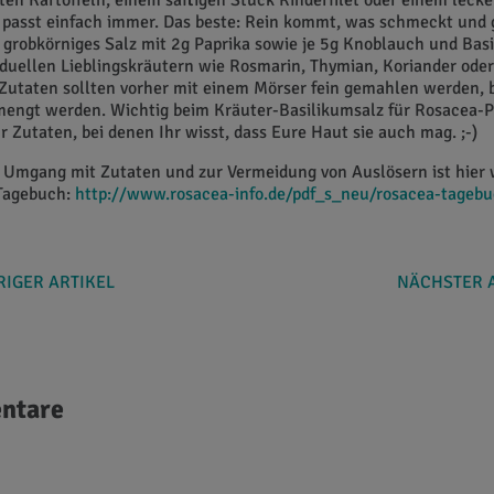
lten Kartoffeln, einem saftigen Stück Rinderfilet oder einem lec
z passt einfach immer. Das beste: Rein kommt, was schmeckt und
 grobkörniges Salz mit 2g Paprika sowie je 5g Knoblauch und Bas
iduellen Lieblingskräutern wie Rosmarin, Thymian, Koriander ode
Zutaten sollten vorher mit einem Mörser fein gemahlen werden, b
mengt werden. Wichtig beim Kräuter-Basilikumsalz für Rosacea-P
 Zutaten, bei denen Ihr wisst, dass Eure Haut sie auch mag. ;-)
m Umgang mit Zutaten und zur Vermeidung von Auslösern ist hier
Tagebuch:
http://www.rosacea-info.de/pdf_s_neu/rosacea-tagebu
IGER ARTIKEL
NÄCHSTER 
ntare