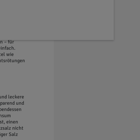
n – für
infach.
tel wie
htsrötungen
und leckere
sparend und
 Abendessen
onsum
st, einen
zsalz nicht
ger Salz