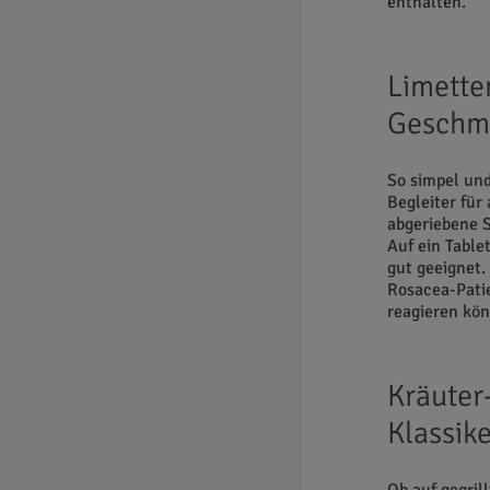
enthalten.
Limetten
Geschm
So simpel und
Begleiter für
abgeriebene 
Auf ein Table
gut geeignet.
Rosacea-Pati
reagieren kö
Kräuter
Klassik