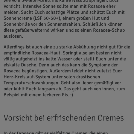
wie vom 5-Meter-Brett ins kühle Nass zu springen. Doch
Vorsicht: Intensive Sonne sollte man mit Rosacea eher
meiden. Sucht Euch schattige Plätze und schützt Euch mit
Sonnencreme (LSF 30-50+), einem großen Hut und
Sonnenbrille vor den Sonnenstrahlen. Schließlich können
diese gefäßerweiternd wirken und so einen Rosacea-Schub
auslösen.
Allerdings ist auch eine zu starke Abkühlung nicht gut für die
empfindliche Rosacea-Haut. Springt also am besten nicht
völlig aufgeheizt ins kalte Wasser oder stellt Euch unter die
eiskalte Dusche. Denn auch das kann die Symptome der
Rosacea begünstigen. Außerdem leidet nicht zuletzt Euer
Herz-Kreislauf-System unter solch drastischen
Temperaturschwankungen. Geht also lieber gemäßigt vor
oder kühlt Euch langsam ab. Das geht auch von innen, zum
Beispiel mit einem leckeren Eis. :)
Vorsicht bei erfrischenden Cremes
In der Drogerie gibt es vielfältige Cremes, die einen